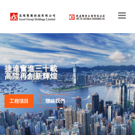
捷達奮進三十載
高陞再創新輝煌
工程項目
聯絡我們